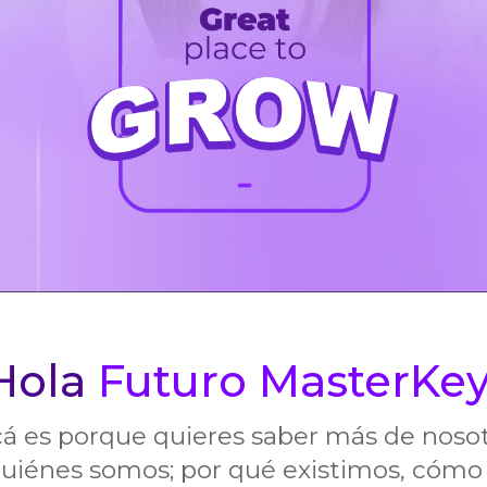
Hola
Futuro MasterKe
acá es porque quieres saber más de noso
uiénes somos;
por qué existimos,
cómo 