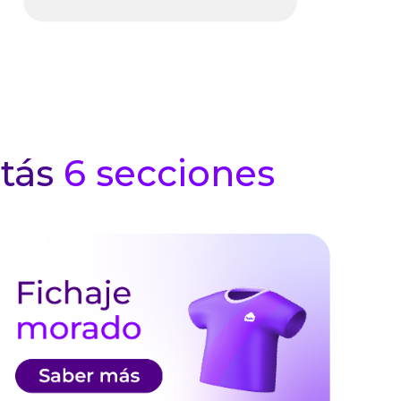
tás
6 se
cc
iones