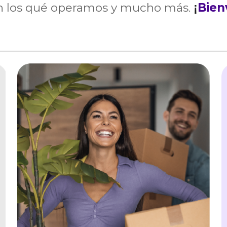
en los qué operamos y mucho más
.
B
ien
¡