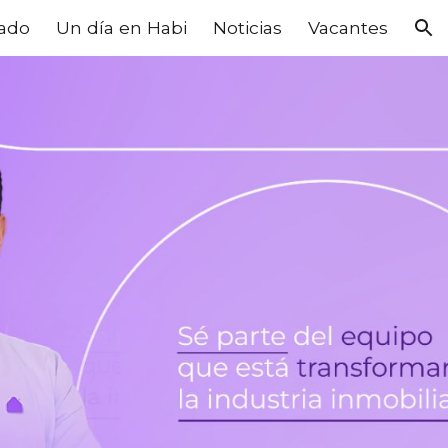
rado
Un día en Habi
Noticias
Vacantes
ion