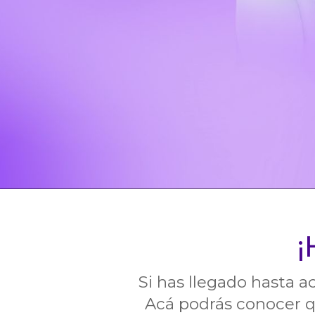
¡
Si has llegado hasta 
A
cá podrás conocer
q